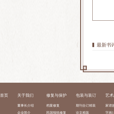
最新书评
首页
关于我们
修复与保护
包装与装订
艺术
董事长介绍
档案修复
期刊合订精装
家谱
企业简介
民国报纸修复
论文精装
字画1