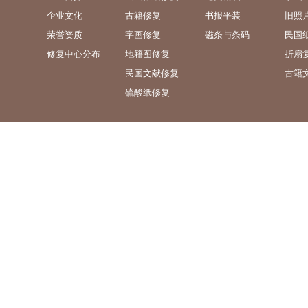
企业文化
古籍修复
书报平装
旧照
荣誉资质
字画修复
磁条与条码
民国
修复中心分布
地籍图修复
折扇
民国文献修复
古籍
硫酸纸修复