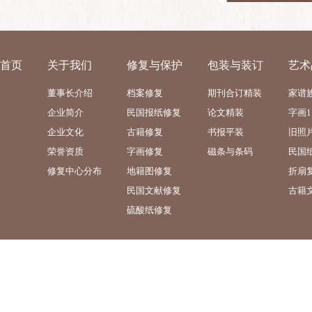
首页
关于我们
修复与保护
包装与装订
艺术
董事长介绍
档案修复
期刊合订精装
家谱
企业简介
民国报纸修复
论文精装
字画1
企业文化
古籍修复
书报平装
旧照
荣誉资质
字画修复
磁条与条码
民国
修复中心分布
地籍图修复
折扇
民国文献修复
古籍
硫酸纸修复