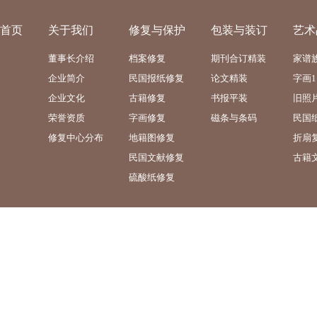
首页
关于我们
修复与保护
包装与装订
艺术
董事长介绍
档案修复
期刊合订精装
家谱
企业简介
民国报纸修复
论文精装
字画1
企业文化
古籍修复
书报平装
旧照
荣誉资质
字画修复
磁条与条码
民国
修复中心分布
地籍图修复
折扇
民国文献修复
古籍
硫酸纸修复