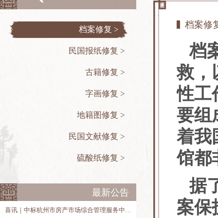
档案修
档案修复 >
档
民国报纸修复 >
救，
古籍修复 >
性工
字画修复 >
要组
地籍图修复 >
着我
民国文献修复 >
馆都
硫酸纸修复 >
据
最新公告
案保
喜讯｜中标杭州市房产市场综合管理服务中心历史房产档案整理、修复和数字化项目