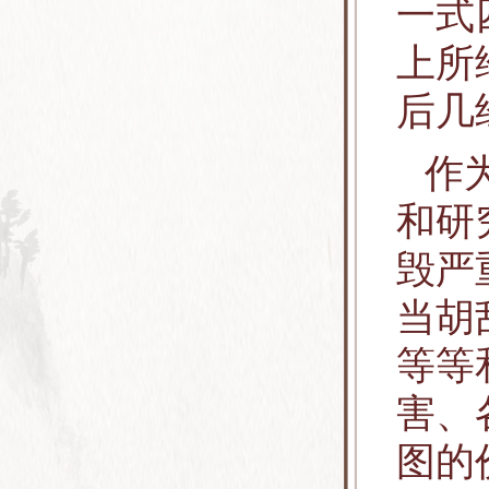
一式
上所
后几
作
和研
毁严
当胡
等等
害、
图的