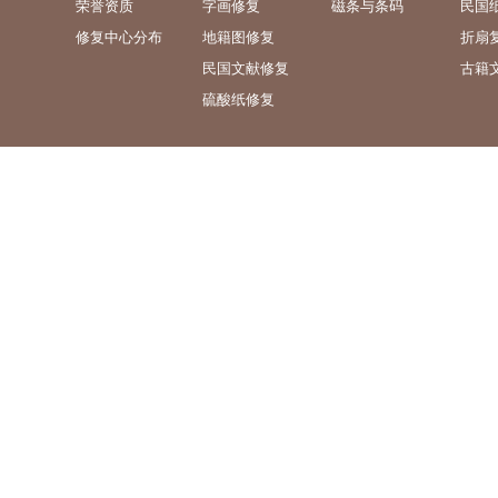
荣誉资质
字画修复
磁条与条码
民国
修复中心分布
地籍图修复
折扇
民国文献修复
古籍
硫酸纸修复