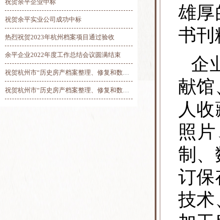
祝贺余平企业中标
雄厚
祝贺余平实业公司成功中标
书刊
热烈祝贺2023年杭州档案项目通过验收
余平企业2022年度工作总结会议圆满结束
企
祝贺杭州市“历史房产档案整理、修复和数字化”项目总验收圆满完工
献馆
祝贺杭州市“历史房产档案整理、修复和数字化”项目第三阶段线上验收圆满完成
人收
照片
制、
订保
技术