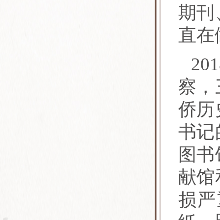
期刊
直在
201
察，
侨历
书记
图书
献馆
损严