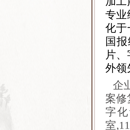
加工
专业
化于
国报
片、
外领
企
案修
字化
室,