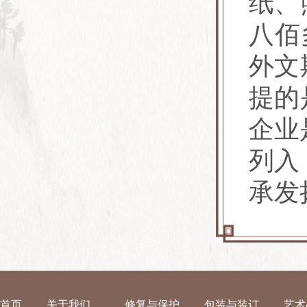
纸、
八佰
外文
提的
企业
列入
承发
首页
关于我们
修复与保护
包装与装订
艺术