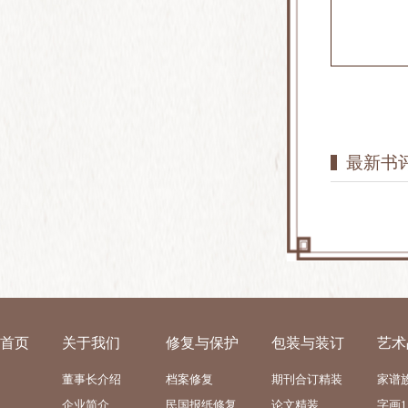
最新书评
首页
关于我们
修复与保护
包装与装订
艺术
董事长介绍
档案修复
期刊合订精装
家谱
企业简介
民国报纸修复
论文精装
字画1