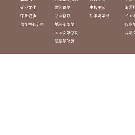
企业文化
古籍修复
书报平装
旧照
荣誉资质
字画修复
磁条与条码
民国
修复中心分布
地籍图修复
折扇
民国文献修复
古籍
硫酸纸修复